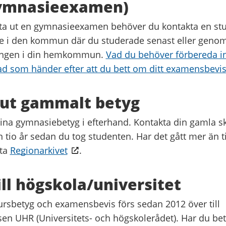
gymnasieexamen)
 ta ut en gymnasieexamen behöver du kontakta en stu
e i den kommun där du studerade senast eller geno
ingen i din hemkommun.
Vad du behöver förbereda i
ad som händer efter att du bett om ditt examensbevi
 ut gammalt betyg
dina gymnasiebetyg i efterhand. Kontakta din gamla s
 tio år sedan du tog studenten. Har det gått mer än ti
kta
Regionarkivet
.
ill högskola/universitet
rsbetyg och examensbevis förs sedan 2012 över till
en UHR (Universitets- och högskolerådet). Har du be