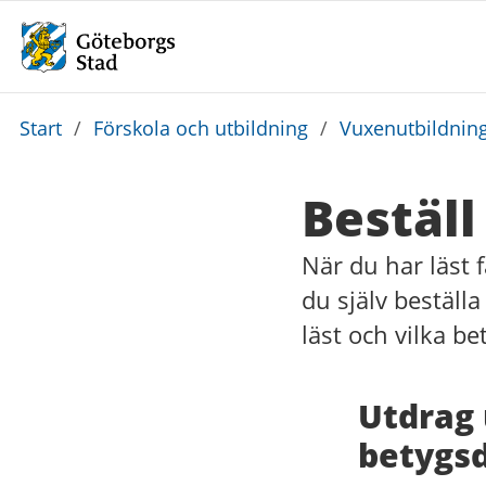
Du
Start
/
Förskola och utbildning
/
Vuxenutbildnin
är
här:
Bestäl
När du har läst 
du själv beställ
läst och vilka be
Utdrag 
betygs