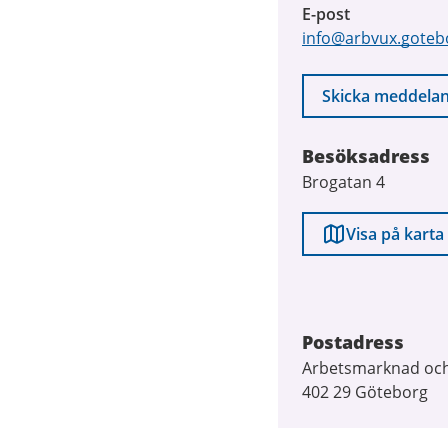
E-post
info@arbvux.goteb
Skicka meddela
Besöksadress
Brogatan 4
Visa på karta
Postadress
Arbetsmarknad och
402 29 Göteborg