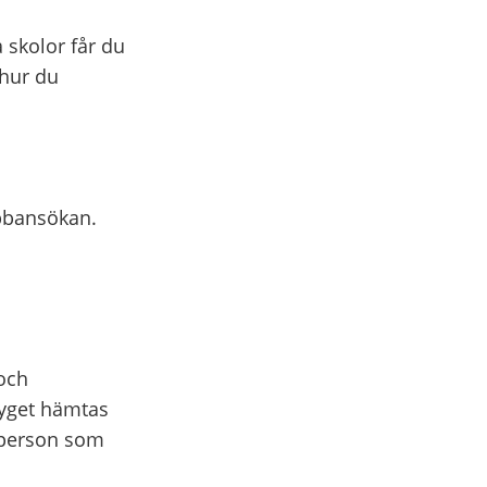
 skolor får du
 hur du
ebbansökan.
och
tyget hämtas
 person som