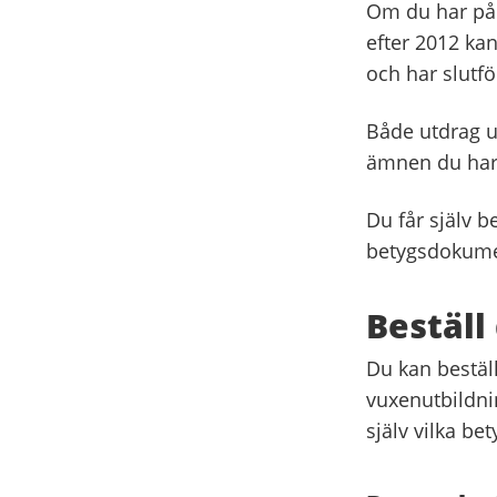
Om du har påb
efter 2012 ka
och har slutfö
Både utdrag u
ämnen du har s
Du får själv 
betygsdokume
Beställ
Du kan bestäl
vuxenutbildni
själv vilka be