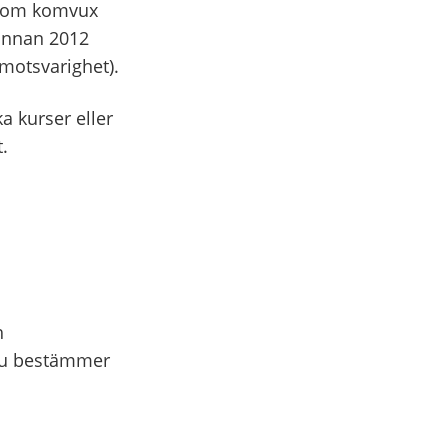
 inom komvux
 innan 2012
 motsvarighet).
a kurser eller
.
h
 Du bestämmer