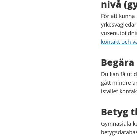
nivå (
För att kunna
yrkesvägledar
vuxenutbildn
kontakt och v
Begära
Du kan få ut 
gått mindre än
istället konta
Betyg t
Gymnasiala ku
betygsdatabas