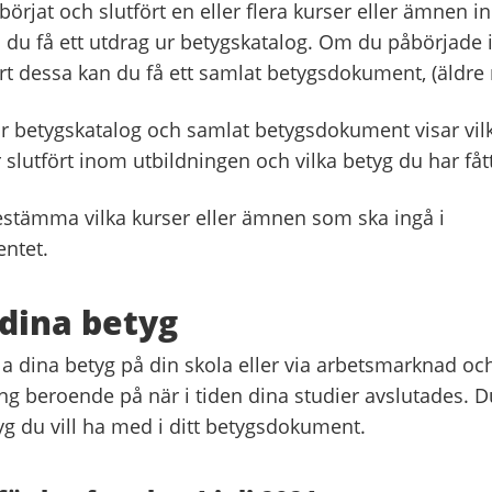
örjat och slutfört en eller flera kurser eller ämnen
n du få ett utdrag ur betygskatalog. Om du påbörjade
rt dessa kan du få ett samlat betygsdokument, (äldre
r betygskatalog och samlat betygsdokument visar vilk
lutfört inom utbildningen och vilka betyg du har fått
bestämma vilka kurser eller ämnen som ska ingå i
ntet.
 dina betyg
la dina betyg på din skola eller via arbetsmarknad oc
ng beroende på när i tiden dina studier avslutades.
tyg du vill ha med i ditt betygsdokument.