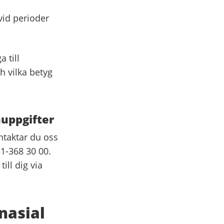
vid perioder
 till
 vilka betyg
nuppgifter
ntaktar du oss
1-368 30 00.
ill dig via
nasial