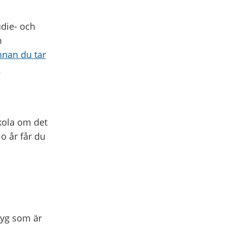
die- och
m
nnan du tar
s
kola om det
o år får du
tyg som är