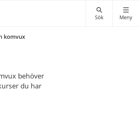
ån komvux
komvux behöver
 kurser du har