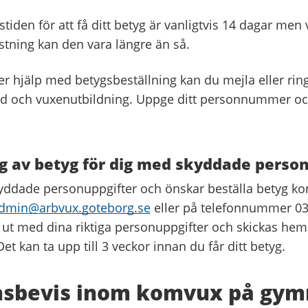
iden för att få ditt betyg är vanligtvis 14 dagar men 
tning kan den vara längre än så.
 hjälp med betygsbeställning kan du mejla eller ringa
 och vuxenutbildning. Uppge ditt personnummer och
g av betyg för dig med skyddade perso
ddade personuppgifter och önskar beställa betyg ko
admin@
arbvux.goteborg.se
eller på telefonnummer 03
 ut med dina riktiga personuppgifter och skickas hem t
Det kan ta upp till 3 veckor innan du får ditt betyg.
sbevis inom komvux på gym