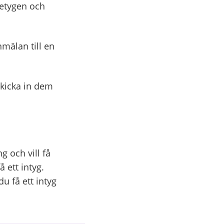
betygen och
mälan till en
skicka in dem
 och vill få
 ett intyg.
u få ett intyg