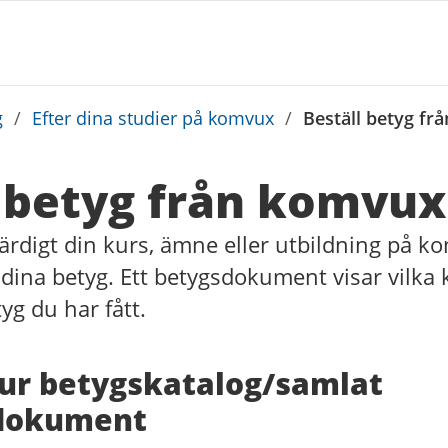
g
/
Efter dina studier på komvux
/
Beställ betyg fr
l betyg från komvux
färdigt din kurs, ämne eller utbildning på 
a dina betyg. Ett betygsdokument visar vilka
tyg du har fått.
ur betygskatalog/samlat
dokument