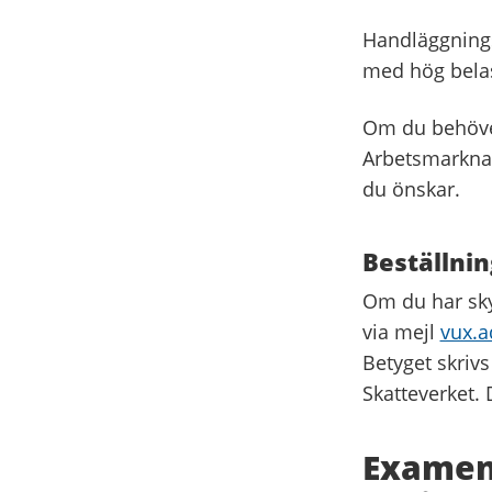
Handläggningst
med hög belas
Om du behöver
Arbetsmarknad
du önskar.
Beställnin
Om du har sky
via mejl
vux.
Betyget skrivs
Skatteverket. 
Examen