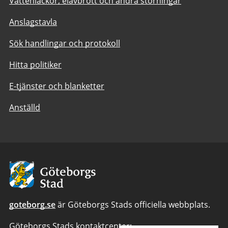
Vattenläckor, elavbrott och andra störningar
Anslagstavla
Sök handlingar och protokoll
Hitta politiker
E-tjänster och blanketter
Anställd
Avsändare:
Göteborgs
Stad
goteborg.se
är Göteborgs Stads officiella webbplats.
Göteborgs Stads kontaktcenter: