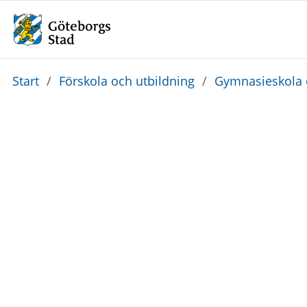
Du
Start
/
Förskola och utbildning
/
Gymnasieskola 
är
här: