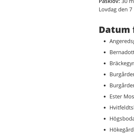
Påsklov:
30 ma
Lovdag den 7 
Datum 
Angeredsg
Bernadott
Bräckegym
Burgårde
Burgården
Ester Mos
Hvitfeldts
Högsboda
Hökegårde