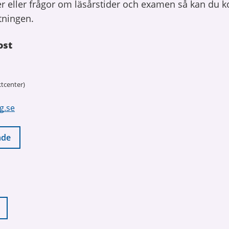
r eller frågor om läsårstider och examen så kan du k
tningen.
ost
tcenter)
g.se
nde