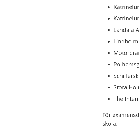
Katrinelu
Katrinelu
Landala A
Lindholme
Motorbra
Polhemsgy
Schillers
Stora Hol
The Inter
För examensda
skola.