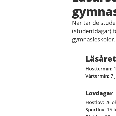
gymnas
När tar de stude
(studentdagar) 
gymnasieskolor.
Läsåret
Hösttermin:
1
Vårtermin:
7 j
Lovdagar
Höstlov:
26 o
Sportlov:
15 f