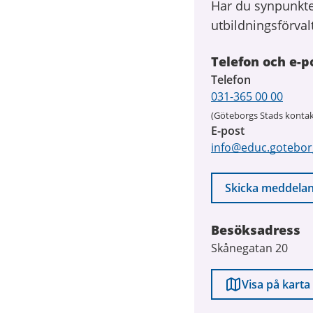
Har du synpunkte
utbildningsförval
Telefon och e-p
Telefon
031-365 00 00
(Göteborgs Stads kontak
E-post
info@educ.gotebor
Skicka meddela
Besöksadress
Skånegatan 20
Visa på karta