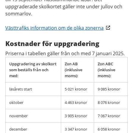
uppgraderade skolkortet gäller inte under jullov och
sommarlov.
Västtrafiks information om de olika zonerna
Kostnader för uppgradering
Priserna i tabellen gäller från och med 7 januari 2025.
Uppgradering av skolkort
Zon AB
Zon ABC
som beställs från och
(inklusive
(inklusive
med:
moms):
moms):
läsårets start
5 021 kronor
9 085 kronor
oktober
4 463 kronor
8 076 kronor
november
3 905 kronor
7 067 kronor
december
3 347 kronor
6 058 kronor