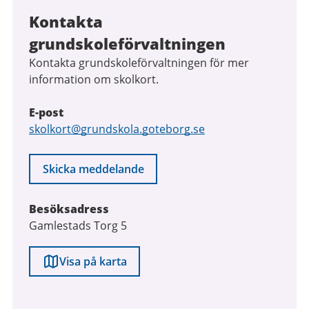
Kontakta
grundskoleförvaltningen
Kontakta grundskoleförvaltningen för mer
information om skolkort.
E-post
E-
skolkort@grundskola.goteborg.se
post
Skicka meddelande
Besöksadress
Gamlestads Torg 5
Visa på karta