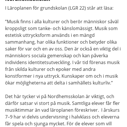
I Läroplanen för grundskolan (LGR 22) står att läsa:
”Musik finns i alla kulturer och berör människor såväl
kroppsligt som tanke- och känslomässigt. Musik som
estetisk uttrycksform används i en mängd
sammanhang, har olika funktioner och betyder olika
saker för var och en av oss. Den är också en viktig del i
människors sociala gemenskap och kan påverka
individens identitetsutveckling. I vår tid förenas musik
från skilda kulturer och epoker med andra
konstformer i nya uttryck. Kunskaper om och i musik
ökar möjligheterna att delta i samhällets kulturliv.”
Det här tycker vi på Nordhemsskolan är viktigt, och
därför satsar vi stort på musik. Samtliga elever får fler
musiktimmar än vad läroplanen föreskriver. I årskurs
7–9 har vi delvis undervisning i halvklass och eleverna
får spela och sjunga mycket. För de elever som vill