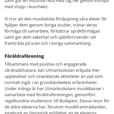
samt gör en historisk resa med tåg ner genom Europa
med stopp i Auschwitz.
Vi tror att den musikaliska fördjupning våra elever får
hjälper dem igenom övriga studier, tränar deras
förmåga till samarbete, förbättrar språkförmågan
samt ger dem säkerhet och självförtroende i att
framträda på scen och i övriga sammanhang.
Föräldraförening
Tillsammans med positiva och engagerade
vårdnadshavare, kan Utmarksskolan erbjuda mer
upplevelser och utvecklande aktiviteter än vad som
normalt ingår i en grundskoleelevs erfarenheter.
Under många år har Utmarksskolans musikklasser i
samarbete med föräldraföreningen, genomfört
regelbundna studieresor till Budapest. Dessa resor för
de äldre eleverna har, förutom musikframträdanden,
inneburit en fantastisk möjlighet att ge eleverna