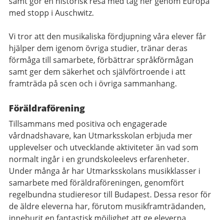
samt gör en historisk resa med tåg ner genom Europa
med stopp i Auschwitz.
Vi tror att den musikaliska fördjupning våra elever får
hjälper dem igenom övriga studier, tränar deras
förmåga till samarbete, förbättrar språkförmågan
samt ger dem säkerhet och självförtroende i att
framträda på scen och i övriga sammanhang.
Föräldraförening
Tillsammans med positiva och engagerade
vårdnadshavare, kan Utmarksskolan erbjuda mer
upplevelser och utvecklande aktiviteter än vad som
normalt ingår i en grundskoleelevs erfarenheter.
Under många år har Utmarksskolans musikklasser i
samarbete med föräldraföreningen, genomfört
regelbundna studieresor till Budapest. Dessa resor för
de äldre eleverna har, förutom musikframträdanden,
inneburit en fantastisk möjlighet att ge eleverna