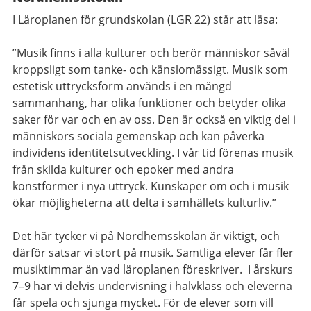
I Läroplanen för grundskolan (LGR 22) står att läsa:
”Musik finns i alla kulturer och berör människor såväl
kroppsligt som tanke- och känslomässigt. Musik som
estetisk uttrycksform används i en mängd
sammanhang, har olika funktioner och betyder olika
saker för var och en av oss. Den är också en viktig del i
människors sociala gemenskap och kan påverka
individens identitetsutveckling. I vår tid förenas musik
från skilda kulturer och epoker med andra
konstformer i nya uttryck. Kunskaper om och i musik
ökar möjligheterna att delta i samhällets kulturliv.”
Det här tycker vi på Nordhemsskolan är viktigt, och
därför satsar vi stort på musik. Samtliga elever får fler
musiktimmar än vad läroplanen föreskriver. I årskurs
7–9 har vi delvis undervisning i halvklass och eleverna
får spela och sjunga mycket. För de elever som vill