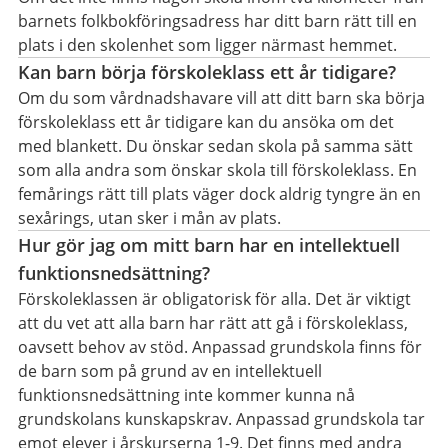
barnets folkbokföringsadress har ditt barn rätt till en
plats i den skolenhet som ligger närmast hemmet.
Kan barn börja förskoleklass ett år tidigare?
Om du som vårdnadshavare vill att ditt barn ska börja
förskoleklass ett år tidigare kan du ansöka om det
med blankett. Du önskar sedan skola på samma sätt
som alla andra som önskar skola till förskoleklass. En
femårings rätt till plats väger dock aldrig tyngre än en
sexårings, utan sker i mån av plats.
Hur gör jag om mitt barn har en intellektuell
funktionsnedsättning?
Förskoleklassen är obligatorisk för alla. Det är viktigt
att du vet att alla barn har rätt att gå i förskoleklass,
oavsett behov av stöd. Anpassad grundskola finns för
de barn som på grund av en intellektuell
funktionsnedsättning inte kommer kunna nå
grundskolans kunskapskrav. Anpassad grundskola tar
emot elever i årskurserna 1-9. Det finns med andra