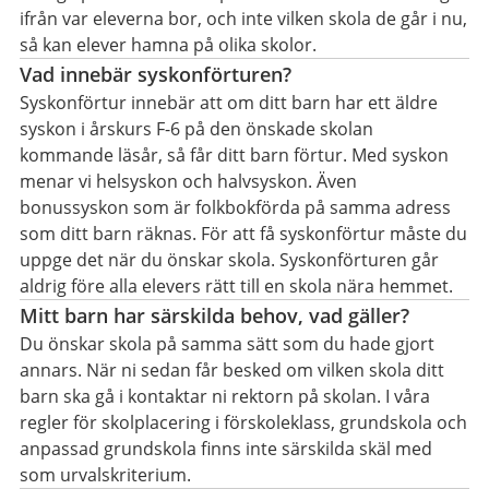
ifrån var eleverna bor, och inte vilken skola de går i nu,
så kan elever hamna på olika skolor.
Vad innebär syskonförturen?
Syskonförtur innebär att om ditt barn har ett äldre
syskon i årskurs F-6 på den önskade skolan
kommande läsår, så får ditt barn förtur. Med syskon
menar vi helsyskon och halvsyskon. Även
bonussyskon som är folkbokförda på samma adress
som ditt barn räknas. För att få syskonförtur måste du
uppge det när du önskar skola. Syskonförturen går
aldrig före alla elevers rätt till en skola nära hemmet.
Mitt barn har särskilda behov, vad gäller?
Du önskar skola på samma sätt som du hade gjort
annars. När ni sedan får besked om vilken skola ditt
barn ska gå i kontaktar ni rektorn på skolan. I våra
regler för skolplacering i förskoleklass, grundskola och
anpassad grundskola finns inte särskilda skäl med
som urvalskriterium.