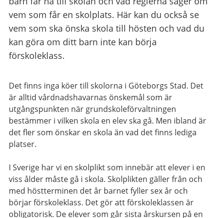
barn får ha till skolan och vad reglerna säger om
vem som får en skolplats. Här kan du också se
vem som ska önska skola till hösten och vad du
kan göra om ditt barn inte kan börja
förskoleklass.
Det finns inga köer till skolorna i Göteborgs Stad. Det
är alltid vårdnadshavarnas önskemål som är
utgångspunkten när grundskoleförvaltningen
bestämmer i vilken skola en elev ska gå. Men ibland är
det fler som önskar en skola än vad det finns lediga
platser.
I Sverige har vi en skolplikt som innebär att elever i en
viss ålder måste gå i skola. Skolplikten gäller från och
med höstterminen det år barnet fyller sex år och
börjar förskoleklass. Det gör att förskoleklassen är
obligatorisk. De elever som går sista årskursen på en