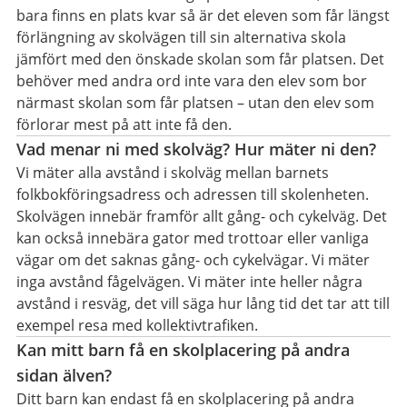
bara finns en plats kvar så är det eleven som får längst
förlängning av skolvägen till sin alternativa skola
jämfört med den önskade skolan som får platsen. Det
behöver med andra ord inte vara den elev som bor
närmast skolan som får platsen – utan den elev som
förlorar mest på att inte få den.
Vad menar ni med skolväg? Hur mäter ni den?
Vi mäter alla avstånd i skolväg mellan barnets
folkbokföringsadress och adressen till skolenheten.
Skolvägen innebär framför allt gång- och cykelväg. Det
kan också innebära gator med trottoar eller vanliga
vägar om det saknas gång- och cykelvägar. Vi mäter
inga avstånd fågelvägen. Vi mäter inte heller några
avstånd i resväg, det vill säga hur lång tid det tar att till
exempel resa med kollektivtrafiken.
Kan mitt barn få en skolplacering på andra
sidan älven?
Ditt barn kan endast få en skolplacering på andra