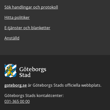
Sök handlingar och protokoll
Hitta politiker
E-tjänster och blanketter
Anställd
Avsändare:
Göteborgs
Stad
goteborg.se
är Göteborgs Stads officiella webbplats.
Göteborgs Stads kontaktcenter:
Telefonnummer
031-365 00 00
till