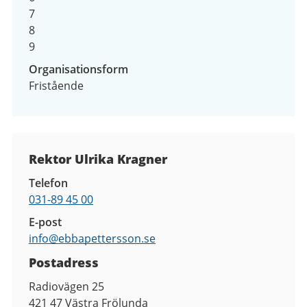
7
8
9
Organisationsform
Fristående
Kontaktuppgifter
Rektor Ulrika Kragner
Telefon
031-89 45 00
E-post
info@
ebbapettersson.se
Postadress
Radiovägen 25
421 47
Västra Frölunda