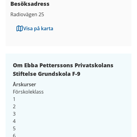
Besöksadress
Radiovägen 25
Visa på karta
Om Ebba Petterssons Privatskolans
Stiftelse Grundskola F-9
Årskurser
Förskoleklass
1
2
3
4
5
6