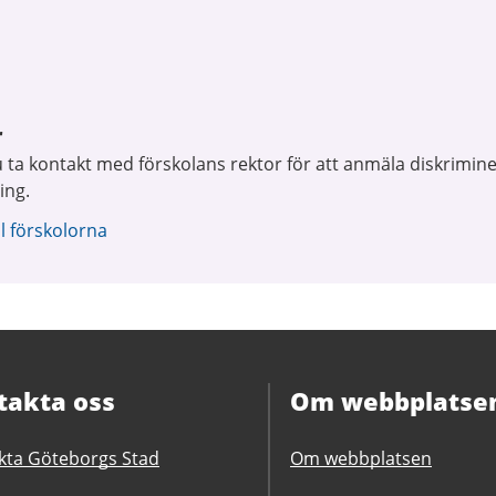
r
u ta kontakt med förskolans rektor för att anmäla diskrimine
ing.
ll förskolorna
takta oss
Om webbplatse
kta Göteborgs Stad
Om webbplatsen