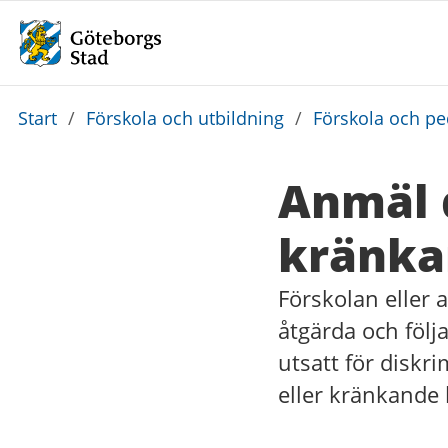
Du
Start
/
Förskola och utbildning
/
Förskola och p
är
här:
Anmäl 
kränka
Förskolan eller 
åtgärda och följ
utsatt för diskr
eller kränkande 