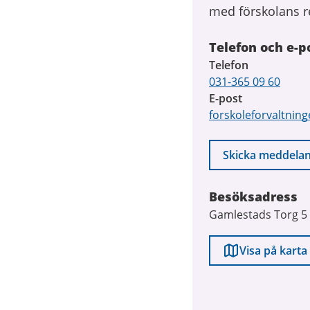
med förskolans r
Telefon och e-p
Telefon
031-365 09 60
E-post
forskoleforvaltnin
Skicka meddela
Besöksadress
Gamlestads Torg 5
Visa på karta