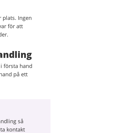
 plats. Ingen
ar för att
der.
andling
 i första hand
hand på ett
andling så
ta kontakt