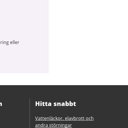
ring eller
n
Hitta snabbt
Vattenläckor, elavbrott och
andra störningar