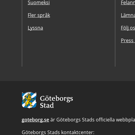
Suomeksi
Felanm
Fler språk
Lämna
Lyssna
Följ o
Press
Avsändare:
Göteborgs
Stad
goteborg.se
är Göteborgs Stads officiella webbpla
Göteborgs Stads kontaktcenter: