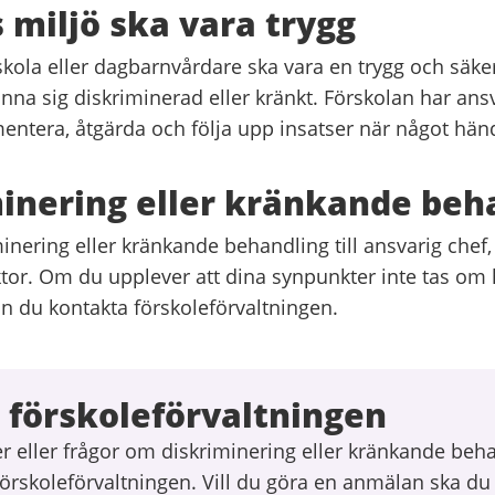
 miljö ska vara trygg
skola eller dagbarnvårdare ska vara en trygg och säker
na sig diskriminerad eller kränkt. Förskolan har ansv
entera, åtgärda och följa upp insatser när något hän
inering eller kränkande beh
nering eller kränkande behandling till ansvarig chef,
ktor. Om du upplever att dina synpunkter inte tas om 
an du kontakta förskoleförvaltningen.
 förskoleförvaltningen
r eller frågor om diskriminering eller kränkande beh
örskoleförvaltningen. Vill du göra en anmälan ska du 