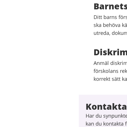
Barnets
Ditt barns för
ska behöva kän
utreda, dokum
Diskrim
Anmäl diskrimi
förskolans re
korrekt sätt k
Kontakta
Har du synpunkte
kan du kontakta f