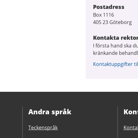
Postadress
Box 1116
405 23 Göteborg
Kontakta rekto
I första hand ska d
kränkande behandl
Kontaktuppgifter ti
Andra språk
Kon
Teckenspråk
Konta