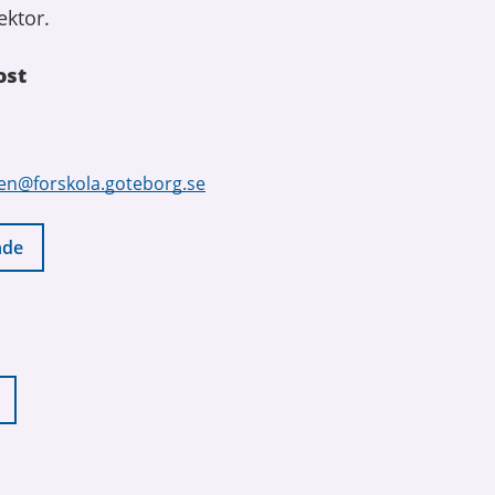
ektor.
ost
gen@forskola.goteborg.se
nde