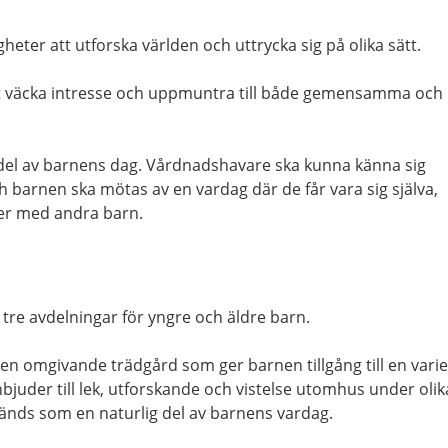
heter att utforska världen och uttrycka sig på olika sätt.
tt väcka intresse och uppmuntra till både gemensamma och
ig del av barnens dag. Vårdnadshavare ska kunna känna sig
barnen ska mötas av en vardag där de får vara sig själva,
ner med andra barn.
ör tre avdelningar för yngre och äldre barn.
d en omgivande trädgård som ger barnen tillgång till en vari
nbjuder till lek, utforskande och vistelse utomhus under olik
änds som en naturlig del av barnens vardag.