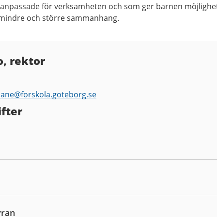
 anpassade för verksamheten och som ger barnen möjlighe
 i mindre och större sammanhang.
, rektor
.hane@
forskola.goteborg.se
fter
yran