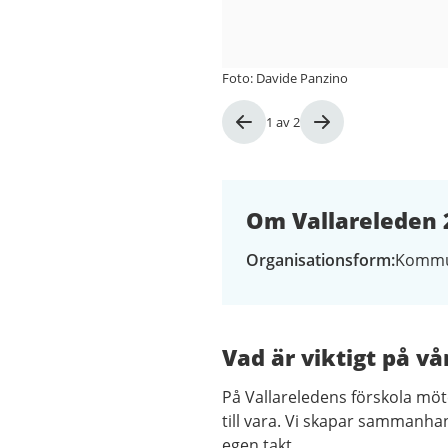
Foto: Davide Panzino
Bild
1
av
2
1
av
2
Om Vallareleden 
Organisationsform
Kommu
Vad är viktigt på vå
På Vallareledens förskola möt
till vara. Vi skapar sammanhan
egen takt.