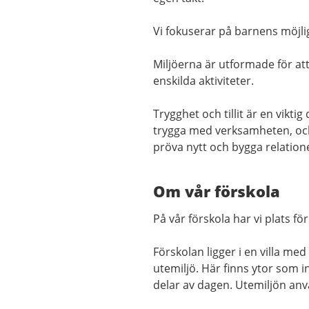
Vi fokuserar på barnens möjlig
Miljöerna är utformade för a
enskilda aktiviteter.
Trygghet och tillit är en vikt
trygga med verksamheten, och 
pröva nytt och bygga relatio
Om vår förskola
På vår förskola har vi plats f
Förskolan ligger i en villa me
utemiljö. Här finns ytor som i
delar av dagen. Utemiljön anv