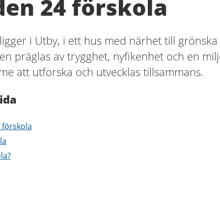
den 24 förskola
ligger i Utby, i ett hus med närhet till grönska
n präglas av trygghet, nyfikenhet och en mil
e att utforska och utvecklas tillsammans.
ida
 förskola
la
ola?