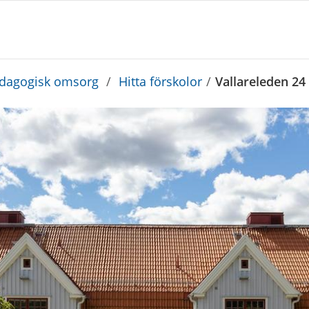
edagogisk omsorg
/
Hitta förskolor
/
Vallareleden 24