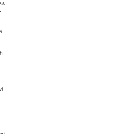
ka,
t
i
.
ch
vi