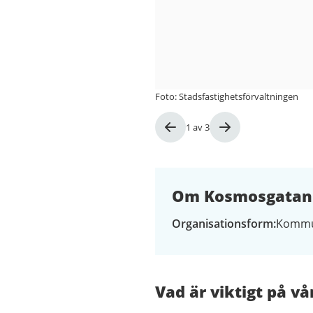
Foto: Stadsfastighetsförvaltningen
Bild
1
av
3
1
av
3
Om Kosmosgatan 
Organisationsform
Kommu
Vad är viktigt på vå