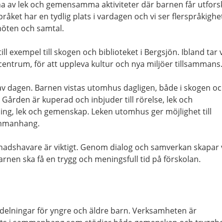
a av lek och gemensamma aktiviteter där barnen får utfors
råket har en tydlig plats i vardagen och vi ser flerspråkighe
möten och samtal.
ill exempel till skogen och biblioteket i Bergsjön. Ibland tar v
 centrum, för att uppleva kultur och nya miljöer tillsammans
l av dagen. Barnen vistas utomhus dagligen, både i skogen o
rden är kuperad och inbjuder till rörelse, lek och
ling, lek och gemenskap. Leken utomhus ger möjlighet till
ammanhang.
adshavare är viktigt. Genom dialog och samverkan skapar 
arnen ska få en trygg och meningsfull tid på förskolan.
vdelningar för yngre och äldre barn. Verksamheten är