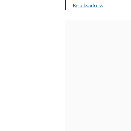
Besöksadress
Bilder
från
Kosmosgatan
1A
förskola