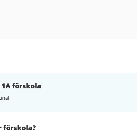
1A förskola
nal
r förskola?