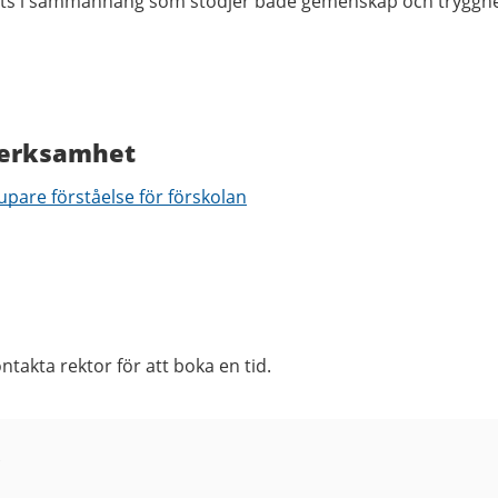
öts i sammanhang som stödjer både gemenskap och trygghe
verksamhet
pare förståelse för förskolan
ntakta rektor för att boka en tid.