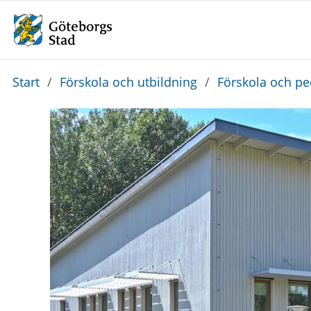
Du
Start
/
Förskola och utbildning
/
Förskola och p
är
här: