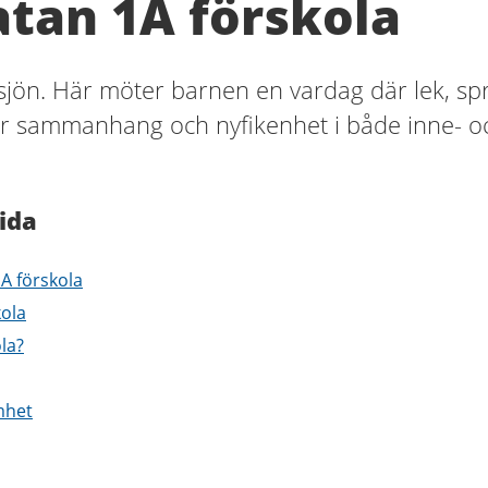
tan 1A förskola
gsjön. Här möter barnen en vardag där lek, sp
r sammanhang och nyfikenhet i både inne- o
ida
A förskola
ola
ola?
mhet