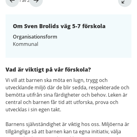
Bild
1
av
2
1
av
2
Om Sven Brolids väg 5-7 förskola
Organisationsform
Kommunal
Vad är viktigt på vår förskola?
Vi vill att barnen ska möta en lugn, trygg och
utvecklande miljö där de blir sedda, respekterade och
bemötta utifrån sina färdigheter och behov. Leken är
central och barnen får tid att utforska, prova och
utvecklas i sin egen takt.
Barnens självständighet är viktig hos oss. Miljöerna är
tillgängliga så att barnen kan ta egna initiativ, välja