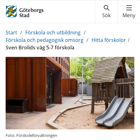
Du
Start
/
Förskola och utbildning
/
är
Förskola och pedagogisk omsorg
/
Hitta förskolor
/
här:
Sven Brolids väg 5-7 förskola
Foto: Förskoleförvaltningen