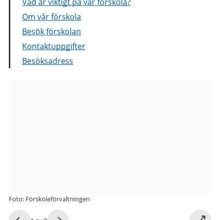
Vad är viktigt på vår förskola?
Om vår förskola
Besök förskolan
Kontaktuppgifter
Besöksadress
Bilder
från
Sven
Brolids
väg
5-
7
Foto: Förskoleförvaltningen
förskola