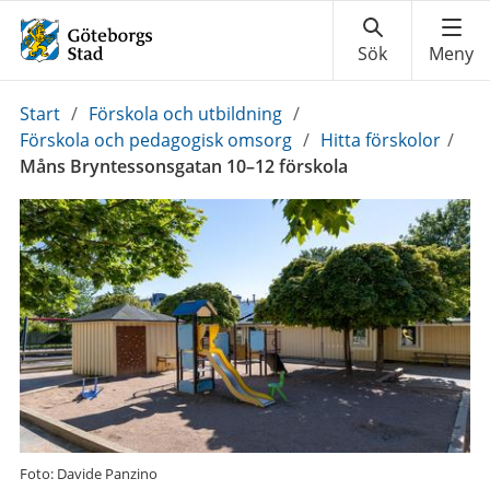
Du
Start
/
Förskola och utbildning
/
är
Förskola och pedagogisk omsorg
/
Hitta förskolor
/
här:
Måns Bryntessonsgatan 10–12 förskola
Foto: Davide Panzino