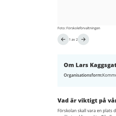
Foto: Förskoleförvaltningen
Bild
1
av
2
1
av
2
Om Lars Kaggsgat
Organisationsform
Kommu
Vad är viktigt på vå
Förskolan skall vara en plats 