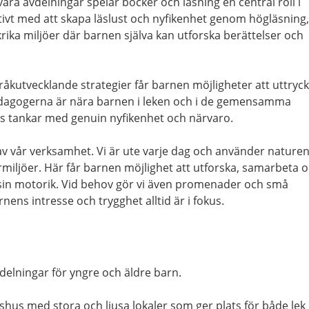
våra avdelningar spelar böcker och läsning en central roll i
tivt med att skapa läslust och nyfikenhet genom högläsning,
rika miljöer där barnen själva kan utforska berättelser och
åkutvecklande strategier får barnen möjligheter att uttryc
edagogerna är nära barnen i leken och i de gemensamma
ras tankar med genuin nyfikenhet och närvaro.
 av vår verksamhet. Vi är ute varje dag och använder nature
rmiljöer. Här får barnen möjlighet att utforska, samarbeta 
 sin motorik. Vid behov gör vi även promenader och små
nens intresse och trygghet alltid är i fokus.
vdelningar för yngre och äldre barn.
gshus med stora och ljusa lokaler som ger plats för både lek