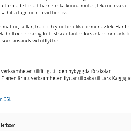
 utformade för att barnen ska kunna mötas, leka och vara
så hitta lugn och ro vid behov.
ttor, kullar, träd och ytor för olika former av lek. Här fi
pela boll och röra sig fritt. Strax utanför förskolans område f
 som används vid utflykter.
 verksamheten tillfälligt till den nybyggda förskolan
lanen är att verksamheten flyttar tillbaka till Lars Kaggsg
n 35L
ektor