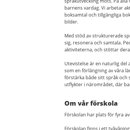
språkutveckling möts. På alla 
barnens vardag. Vi arbetar ak
boksamtal och tillgängliga bok
bilder.
Med stöd av strukturerade spr
sig, resonera och samtala. P
aktiviteterna, och stöttar de
Utevistelse är en naturlig del
som en förlängning av våra lä
förstärka både sitt språk och
utflykter i närområdet, där bar
Om vår förskola
Förskolan har plats för fyra a
Förskolan finns i ett tvåvånin