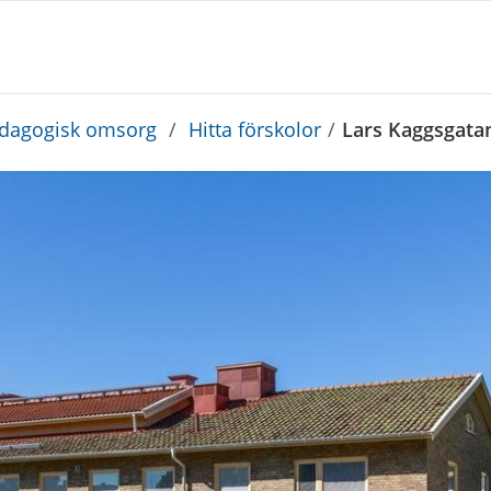
edagogisk omsorg
/
Hitta förskolor
/
Lars Kaggsgatan