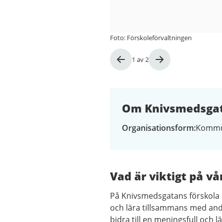
Foto: Förskoleförvaltningen
Bild
1
av
2
1
av
2
Om Knivsmedsgat
Organisationsform
Kommu
Vad är viktigt på vå
På Knivsmedsgatans förskola sk
och lära tillsammans med and
bidra till en meningsfull och 