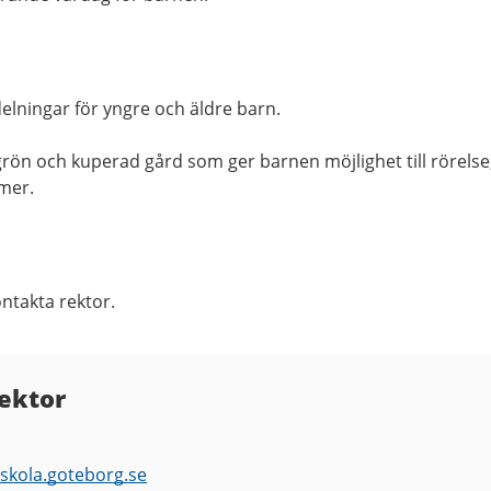
delningar för yngre och äldre barn.
ön och kuperad gård som ger barnen möjlighet till rörelse
rmer.
ontakta rektor.
rektor
rskola.goteborg.se