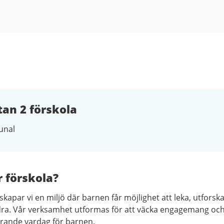
an 2 förskola
nal
r förskola?
apar vi en miljö där barnen får möjlighet att leka, utforsk
ra. Vår verksamhet utformas för att väcka engagemang oc
lärande vardag för barnen.