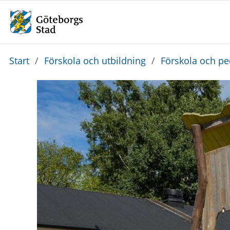
Du
Start
/
Förskola och utbildning
/
Förskola och p
är
här: