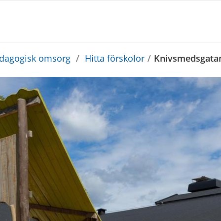
edagogisk omsorg
/
Hitta förskolor
/
Knivsmedsgatan