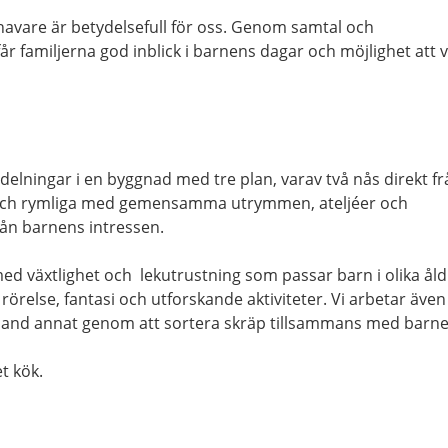
avare är betydelsefull för oss. Genom samtal och
r familjerna god inblick i barnens dagar och möjlighet att 
vdelningar i en byggnad med tre plan, varav två nås direkt f
a och rymliga med gemensamma utrymmen, ateljéer och
rån barnens intressen.
ed växtlighet och lekutrustning som passar barn i olika åld
 rörelse, fantasi och utforskande aktiviteter. Vi arbetar även
bland annat genom att sortera skräp tillsammans med barne
t kök.