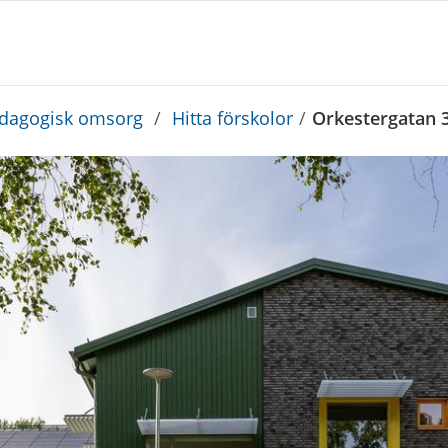
edagogisk omsorg
/
Hitta förskolor
/
Orkestergatan 3