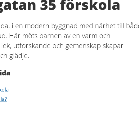
atan 35 förskola
nda, i en modern byggnad med närhet till båd
ud. Här möts barnen av en varm och
r lek, utforskande och gemenskap skapar
ch glädje.
ida
kola
ola?