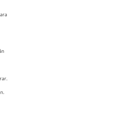
vara
rån
rar.
n.