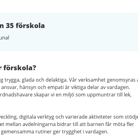
 35 förskola
nal
r förskola?
a sig trygga, glada och delaktiga. Vår verksamhet genomsyras 
ansvar, hänsyn och empati är viktiga delar av vardagen.
dnadshavare skapar vi en miljö som uppmuntrar till lek,
eckling, digitala verktyg och varierade aktiviteter som stödj
 mellan avdelningarna bidrar till att barnen får möta fler
 gemensamma rutiner ger trygghet i vardagen.