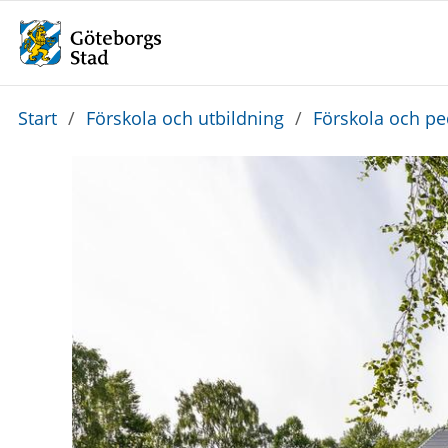
Du
Start
/
Förskola och utbildning
/
Förskola och p
är
här: