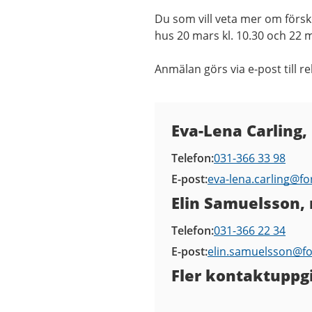
Du som vill veta mer om försk
hus 20 mars kl. 10.30 och 22 ma
Anmälan görs via e-post till r
Kontaktuppgifter
Eva-Lena Carling,
Telefon
031-366 33 98
E-post
eva-lena.carling@
fo
Elin Samuelsson, 
Telefon
031-366 22 34
E-post
elin.samuelsson@
f
Fler kontaktuppgi