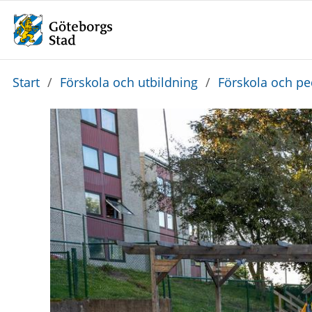
Du
Start
/
Förskola och utbildning
/
Förskola och p
är
här: