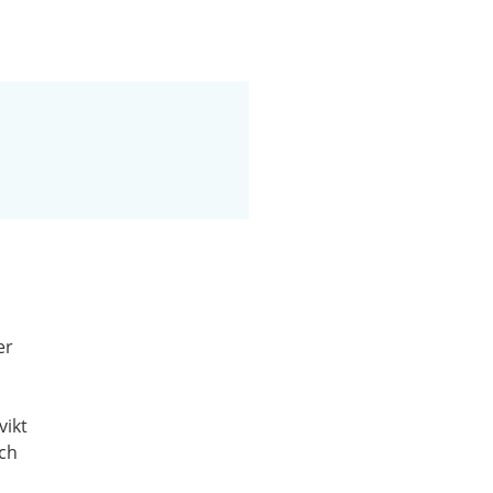
er
vikt
och