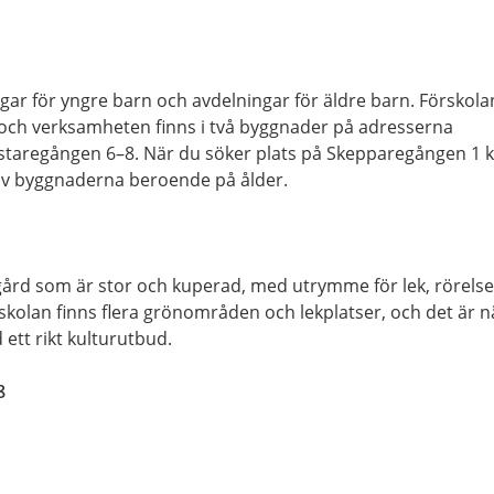
ngar för yngre barn och avdelningar för äldre barn. Förskola
 och verksamheten finns i två byggnader på adresserna
taregången 6–8. När du söker plats på Skepparegången 1 
n av byggnaderna beroende på ålder.
rd som är stor och kuperad, med utrymme för lek, rörelse
rskolan finns flera grönområden och lekplatser, och det är n
 ett rikt kulturutbud.
8