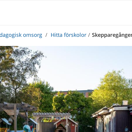
edagogisk omsorg
/
Hitta förskolor
/
Skepparegången