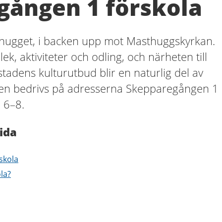
gången 1 förskola
sthugget, i backen upp mot Masthuggskyrkan.
ek, aktiviteter och odling, och närheten till
stadens kulturutbud blir en naturlig del av
en bedrivs på adresserna Skepparegången 1
 6–8.
ida
skola
ola?