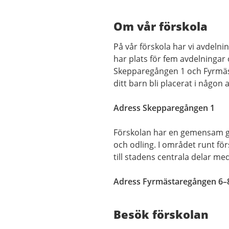
Om vår förskola
På vår förskola har vi avdelni
har plats för fem avdelningar
Skepparegången 1 och Fyrmäs
ditt barn bli placerat i någo
Adress Skepparegången 1
Förskolan har en gemensam gå
och odling. I området runt fö
till stadens centrala delar med
Adress Fyrmästaregången 6–
Besök förskolan