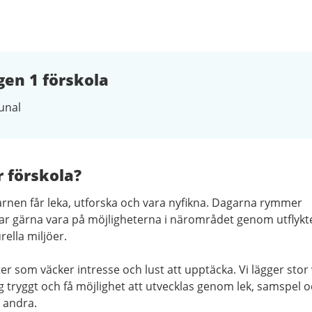
en 1 förskola
nal
r förskola?
barnen får leka, utforska och vara nyfikna. Dagarna rymmer
 tar gärna vara på möjligheterna i närområdet genom utflykt
urella miljöer.
er som väcker intresse och lust att upptäcka. Vi lägger stor 
ig tryggt och få möjlighet att utvecklas genom lek, samspel 
 andra.