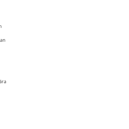
n
kan
ära