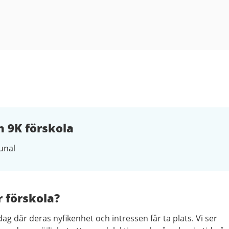
 9K förskola
nal
r förskola?
g där deras nyfikenhet och intressen får ta plats. Vi ser