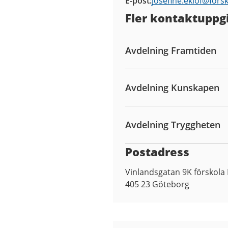
E-post
josefine.eklof@
fors
Fler kontaktuppgi
Avdelning Framtiden
Avdelning Kunskapen
Avdelning Tryggheten
Postadress
Vinlandsgatan 9K förskola
405 23
Göteborg