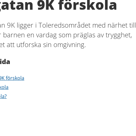
atan 9K förskola
n 9K ligger i Toleredsområdet med närhet till
r barnen en vardag som präglas av trygghet,
t att utforska sin omgivning.
ida
9K förskola
kola
ola?