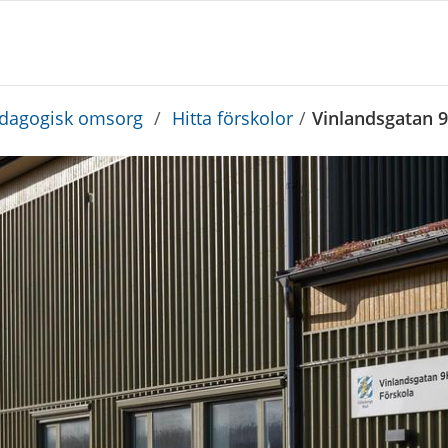
edagogisk omsorg
/
Hitta förskolor
/
Vinlandsgatan 9