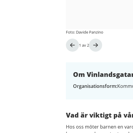
Foto: Davide Panzino
Bild
1
av
2
1
av
2
Om Vinlandsgatan
Organisationsform
Kommu
Vad är viktigt på vå
Hos oss möter barnen en varda