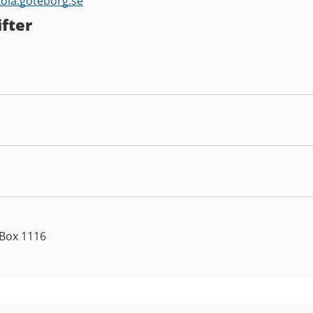
kola.goteborg.se
fter
 Box 1116