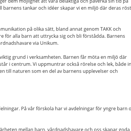
r dem möjlighet att vara delaktiga och påverka sin tid på
ll barnens tankar och idéer skapar vi en miljö där deras rös
munikation på olika sätt, bland annat genom TAKK och
are för alla barn att uttrycka sig och bli förstådda. Barnens
vårdnadshavare via Unikum.
 viktig grund i verksamheten. Barnen får möta en miljö där
tår i centrum. Vi uppmuntrar också rörelse och lek, både i
n till naturen som en del av barnens upplevelser och
delningar. På vår förskola har vi avdelningar för yngre barn 
 närheten mellan barn, vårdnadshavare och oss skapar goda