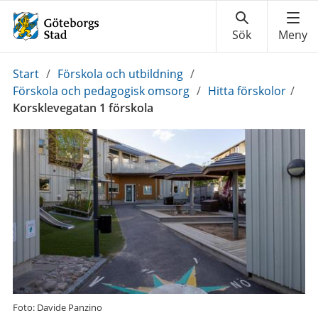
Du
Start
/
Förskola och utbildning
/
är
Förskola och pedagogisk omsorg
/
Hitta förskolor
/
här:
Korsklevegatan 1 förskola
Foto: Davide Panzino