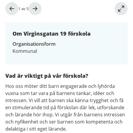
Bild
1
av
5
1
av
5
Om Virginsgatan 19 förskola
Organisationsform
Kommunal
Vad är viktigt på vår förskola?
Hos oss möter ditt barn engagerade och lyhörda
vuxna som tar vara på barnens tankar, idéer och
intressen. Vi vill att barnen ska känna trygghet och få
en stimulerande tid på förskolan där lek, utforskande
och lärande hör ihop. Vi utgår från barnens intressen
och nyfikenhet och ser barnen som kompetenta och
delaktiga i sitt eget lärande.