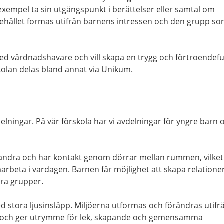
 exempel ta sin utgångspunkt i berättelser eller samtal om
nnehållet formas utifrån barnens intressen och den grupp s
med vårdnadshavare och vill skapa en trygg och förtroendefu
kolan delas bland annat via Unikum.
delningar. På vår förskola har vi avdelningar för yngre barn 
randra och har kontakt genom dörrar mellan rummen, vilket
arbeta i vardagen. Barnen får möjlighet att skapa relatione
era grupper.
d stora ljusinsläpp. Miljöerna utformas och förändras utifr
 och ger utrymme för lek, skapande och gemensamma