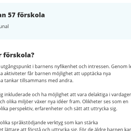
n 57 förskola
nal
r förskola?
 utgångspunkt i barnens nyfikenhet och intressen. Genom l
ktiviteter får barnen möjlighet att upptäcka nya
a tankar tillsammans med andra.
 sig inkluderade och ha möjlighet att vara delaktiga i vardagen
ch olika miljöer växer nya idéer fram. Olikheter ses som en
lika perspektiv, erfarenheter och sätt att uttrycka sig.
olika språkstödjande verktyg som kan stärka
lättare att förstå och uttrycka sig. För de äldre barnen ka