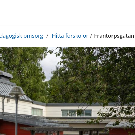
edagogisk omsorg
/
Hitta förskolor
/
Fräntorpsgatan 