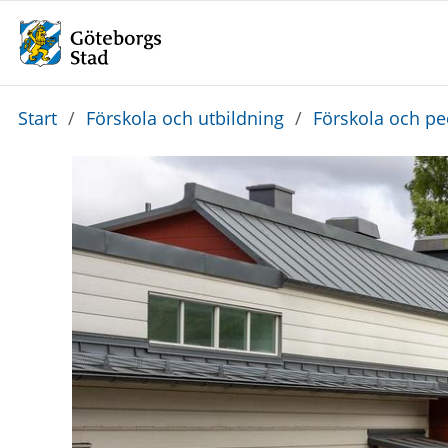
Du
Start
/
Förskola och utbildning
/
Förskola och p
är
här: