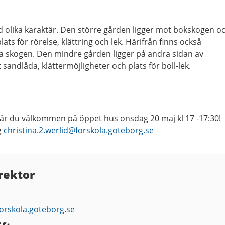
 olika karaktär. Den större gården ligger mot bokskogen o
ts för rörelse, klättring och lek. Härifrån finns också
ska skogen. Den mindre gården ligger på andra sidan av
sandlåda, klättermöjligheter och plats för boll-lek.
 är du välkommen på öppet hus onsdag 20 maj kl 17 -17:30!
g
christina.2.werlid@forskola.goteborg.se
 rektor
forskola.goteborg.se