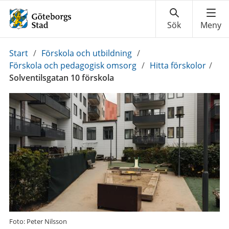
Du
Start
/
Förskola och utbildning
/
är
Förskola och pedagogisk omsorg
/
Hitta förskolor
/
här:
Solventilsgatan 10 förskola
Foto: Peter Nilsson