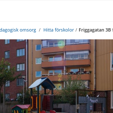
edagogisk omsorg
/
Hitta förskolor
/
Friggagatan 3B 