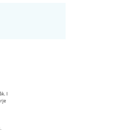
k. I
rje
.