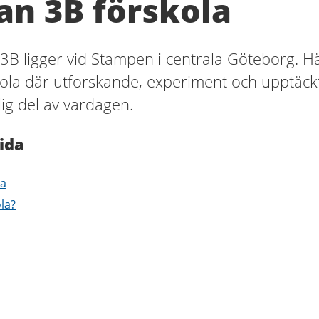
an 3B förskola
3B ligger vid Stampen i centrala Göteborg. H
ola där utforskande, experiment och upptäck
lig del av vardagen.
ida
la
ola?