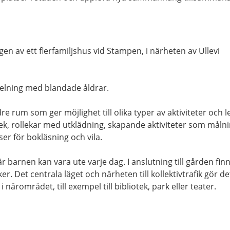
gen av ett flerfamiljshus vid Stampen, i närheten av Ullevi
delning med blandade åldrar.
e rum som ger möjlighet till olika typer av aktiviteter och l
k, rollekar med utklädning, skapande aktiviteter som måln
er för bokläsning och vila.
 barnen kan vara ute varje dag. I anslutning till gården fin
r. Det centrala läget och närheten till kollektivtrafik gör de
 i närområdet, till exempel till bibliotek, park eller teater.