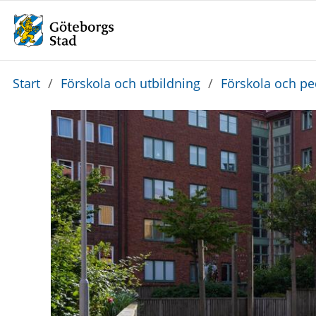
Du
Start
/
Förskola och utbildning
/
Förskola och p
är
här: