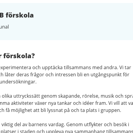
B förskola
nal
r förskola?
 experimentera och upptäcka tillsammans med andra. Vi tar
h låter deras frågor och intressen bli en utgångspunkt för
undersökningar.
 olika uttryckssätt genom skapande, rörelse, musik och språ
ma aktiviteter växer nya tankar och idéer fram. Vi vill att va
h få möjlighet att bli lyssnat på och ta plats i gruppen.
viktig del av barnens vardag. Genom utflykter och besök i
 platser i staden och uppleva nya sammanhang tillsammans