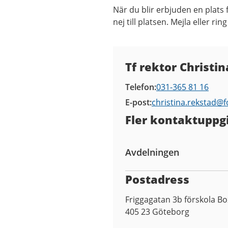
När du blir erbjuden en plats 
nej till platsen. Mejla eller r
Kontaktuppgifter
Tf rektor Christi
Telefon
031-365 81 16
E-post
christina.rekstad@
f
Fler kontaktuppgi
Avdelningen
Postadress
Friggagatan 3b förskola B
405 23
Göteborg