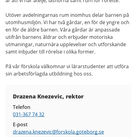
är att vi har ateljé, läshörna samt rum för rörelse.
Utöver avdelningarnas rum inomhus delar barnen på
utomhusmiljön. Vi har två gårdar, en för de yngre och
en för de äldre barnen. Våra gårdar är anpassade
utifrån barnens åldrar och erbjuder motoriska
utmaningar, naturnära upplevelser och utforskande
samt inbjuder till rörelse i olika former.
På vår förskola välkomnar vi lärarstudenter att utföra
sin arbetsförlagda utbildning hos oss.
Kontaktuppgifter
Drazena Knezevic, rektor
Telefon
031-367 74 32
E-post
drazena.knezevic@
forskola.goteborg.se