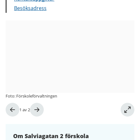
Besöksadress
Bilder
från
Salviagatan
2
förskola
Foto: Förskoleförvaltningen
Bild
1
av
2
1
av
2
Om Salviagatan 2 förskola