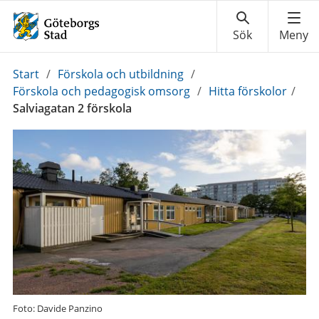
Du
Start
/
Förskola och utbildning
/
är
Förskola och pedagogisk omsorg
/
Hitta förskolor
/
här:
Salviagatan 2 förskola
Foto: Davide Panzino