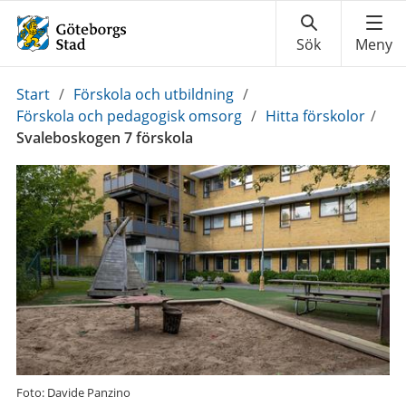
Du
Start
/
Förskola och utbildning
/
är
Förskola och pedagogisk omsorg
/
Hitta förskolor
/
här:
Svaleboskogen 7 förskola
Foto: Davide Panzino