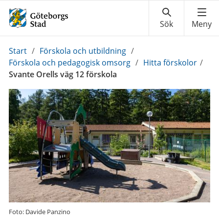
Du
Start
/
Förskola och utbildning
/
är
Förskola och pedagogisk omsorg
/
Hitta förskolor
/
här:
Svante Orells väg 12 förskola
Foto: Davide Panzino