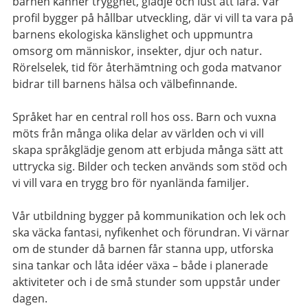
barnen känner trygghet, glädje och lust att lära. Vår
profil bygger på hållbar utveckling, där vi vill ta vara på
barnens ekologiska känslighet och uppmuntra
omsorg om människor, insekter, djur och natur.
Rörelselek, tid för återhämtning och goda matvanor
bidrar till barnens hälsa och välbefinnande.
Språket har en central roll hos oss. Barn och vuxna
möts från många olika delar av världen och vi vill
skapa språkglädje genom att erbjuda många sätt att
uttrycka sig. Bilder och tecken används som stöd och
vi vill vara en trygg bro för nyanlända familjer.
Vår utbildning bygger på kommunikation och lek och
ska väcka fantasi, nyfikenhet och förundran. Vi värnar
om de stunder då barnen får stanna upp, utforska
sina tankar och låta idéer växa – både i planerade
aktiviteter och i de små stunder som uppstår under
dagen.