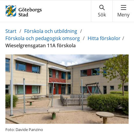
Du
Start
/
Förskola och utbildning
/
är
Förskola och pedagogisk omsorg
/
Hitta förskolor
/
här:
Wieselgrensgatan 11A förskola
Foto: Davide Panzino