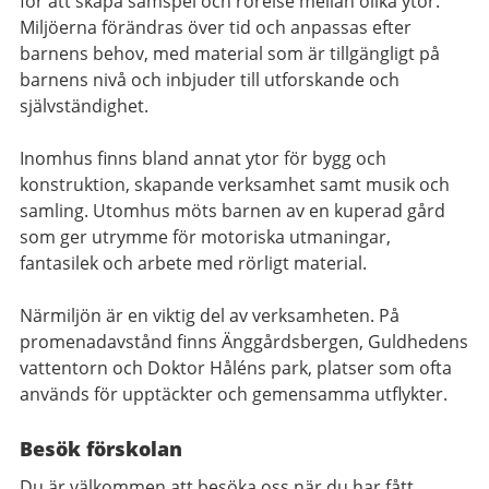
för att skapa samspel och rörelse mellan olika ytor.
Miljöerna förändras över tid och anpassas efter
barnens behov, med material som är tillgängligt på
barnens nivå och inbjuder till utforskande och
självständighet.
Inomhus finns bland annat ytor för bygg och
konstruktion, skapande verksamhet samt musik och
samling. Utomhus möts barnen av en kuperad gård
som ger utrymme för motoriska utmaningar,
fantasilek och arbete med rörligt material.
Närmiljön är en viktig del av verksamheten. På
promenadavstånd finns Änggårdsbergen, Guldhedens
vattentorn och Doktor Håléns park, platser som ofta
används för upptäckter och gemensamma utflykter.
Besök förskolan
Du är välkommen att besöka oss när du har fått