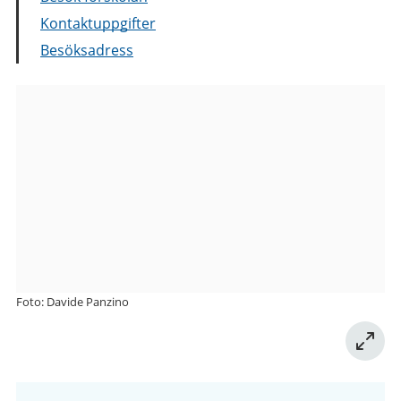
Kontaktuppgifter
Besöksadress
Bilder
från
Toredalsgatan
41
förskola
Foto: Davide Panzino