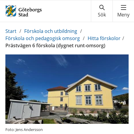
Du
Start
/
Förskola och utbildning
/
är
Förskola och pedagogisk omsorg
/
Hitta förskolor
/
här:
Prästvägen 6 förskola (dygnet runt-omsorg)
Foto: Jens Andersson