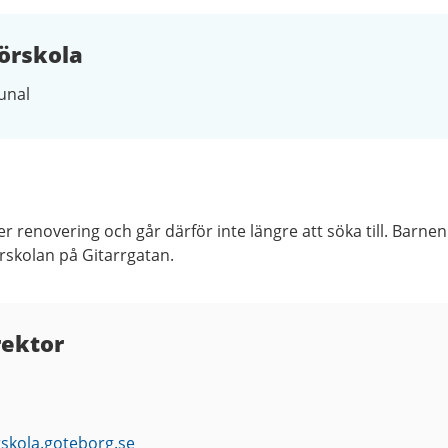
örskola
nal
r renovering och går därför inte längre att söka till. Barnen
örskolan på Gitarrgatan.
rektor
rskola.goteborg.se