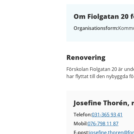
Om Fiolgatan 20 f
Organisationsform
Kommu
Renovering
Förskolan Fiolgatan 20 är unde
har flyttat till den nybyggda f
Kontaktuppgifter
Josefine Thorén, 
Telefon
031-365 93 41
Mobil
076-798 11 87
E-post
josefine.thoren@
fo