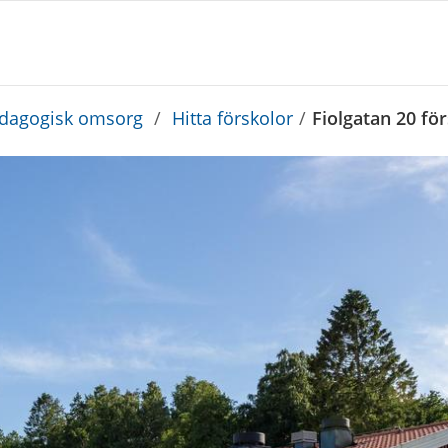
edagogisk omsorg
/
Hitta förskolor
/
Fiolgatan 20 fö