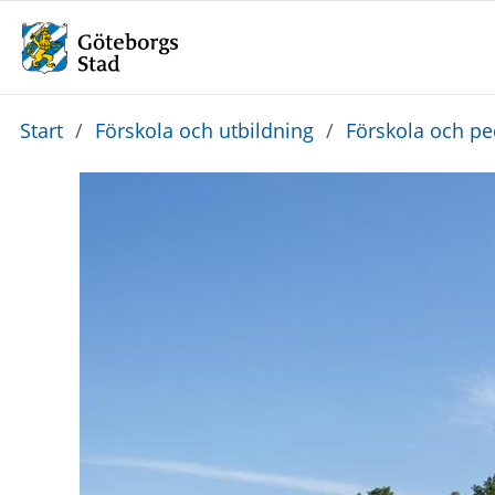
Du
Start
/
Förskola och utbildning
/
Förskola och p
är
här: