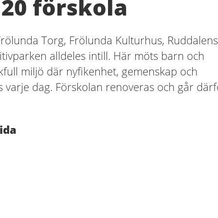
 20 förskola
Frölunda Torg, Frölunda Kulturhus, Ruddalens
tivparken alldeles intill. Här möts barn och
ekfull miljö där nyfikenhet, gemenskap och
ts varje dag. Förskolan renoveras och går därf
ida