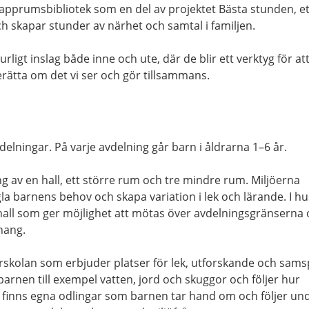
apprumsbibliotek som en del av projektet Bästa stunden, et
h skapar stunder av närhet och samtal i familjen.
ligt inslag både inne och ute, där de blir ett verktyg för at
rätta om det vi ser och gör tillsammans.
delningar. På varje avdelning går barn i åldrarna 1–6 år.
g av en hall, ett större rum och tre mindre rum. Miljöerna
gla barnens behov och skapa variation i lek och lärande. I hu
all som ger möjlighet att mötas över avdelningsgränserna
hang.
örskolan som erbjuder platser för lek, utforskande och sams
barnen till exempel vatten, jord och skuggor och följer hur
 finns egna odlingar som barnen tar hand om och följer un