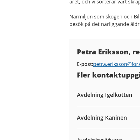
året, och vi sorterar vårt skr
Närmiljön som skogen och Bill
besök på det närliggande äld
Kontaktuppgifter
Petra Eriksson, r
E-post
petra.eriksson@
for
Fler kontaktuppgi
Avdelning Igelkotten
Avdelning Kaninen