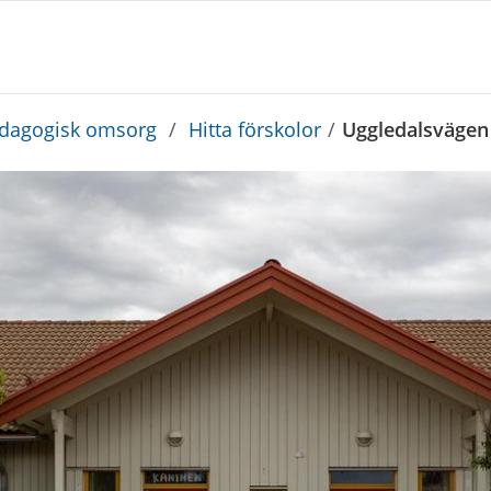
edagogisk omsorg
/
Hitta förskolor
/
Uggledalsvägen 