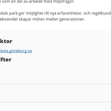
äp som en del av arbetet med miljöfrågor.
dals park ger möjlighet till nya erfarenheter, och regelbun
reboendet skapar möten mellan generationer.
ektor
skola.goteborg.se
fter