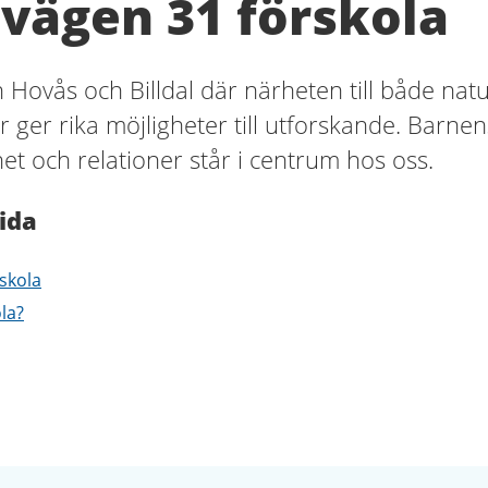
vägen 31 förskola
 Hovås och Billdal där närheten till både nat
 ger rika möjligheter till utforskande. Barnen
et och relationer står i centrum hos oss.
ida
skola
ola?