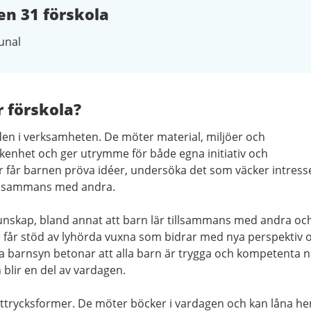
n 31 förskola
nal
r förskola?
en i verksamheten. De möter material, miljöer och
nhet och ger utrymme för både egna initiativ och
får barnen pröva idéer, undersöka det som väcker intress
illsammans med andra.
nskap, bland annat att barn lär tillsammans med andra oc
de får stöd av lyhörda vuxna som bidrar med nya perspektiv 
barnsyn betonar att alla barn är trygga och kompetenta n
h blir en del av vardagen.
ttrycksformer. De möter böcker i vardagen och kan låna h