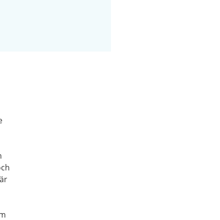
e
h
och
är
em