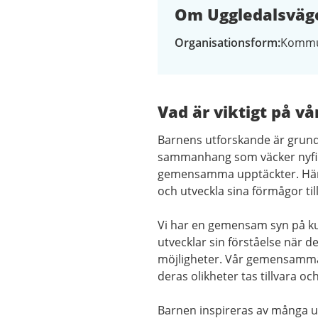
Om Uggledalsväge
Organisationsform
Kommu
Vad är viktigt på vå
Barnens utforskande är grund
sammanhang som väcker nyfike
gemensamma upptäckter. Här 
och utveckla sina förmågor t
Vi har en gemensam syn på ku
utvecklar sin förståelse när 
möjligheter. Vår gemensamma 
deras olikheter tas tillvara oc
Barnen inspireras av många u