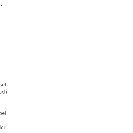
t
t
set
 och
pel
der