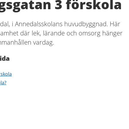
sgatan 3 förskola
edal, i Annedalsskolans huvudbyggnad. Här
amhet där lek, lärande och omsorg hänger
ammanhållen vardag.
ida
skola
ola?