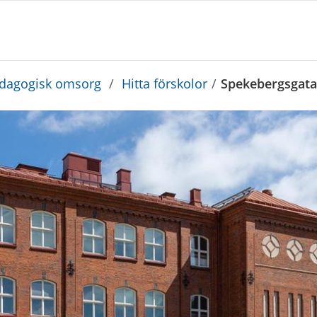
edagogisk omsorg
/
Hitta förskolor
/
Spekebergsgata