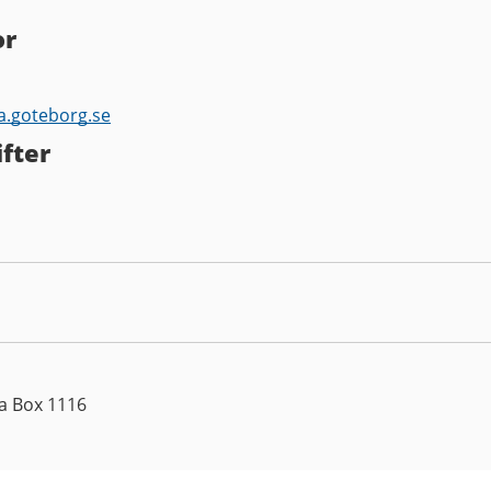
or
a.goteborg.se
fter
a Box 1116