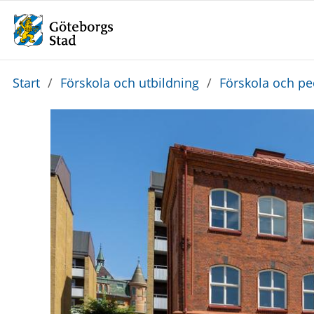
Du
Start
/
Förskola och utbildning
/
Förskola och p
är
här: