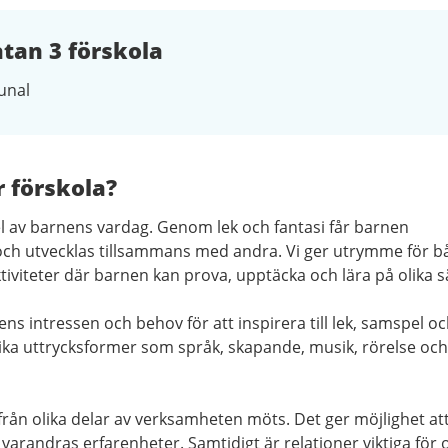
an 3 förskola
nal
r förskola?
el av barnens vardag. Genom lek och fantasi får barnen
 och utvecklas tillsammans med andra. Vi ger utrymme för b
iteter där barnen kan prova, upptäcka och lära på olika sä
ns intressen och behov för att inspirera till lek, samspel o
ika uttrycksformer som språk, skapande, musik, rörelse och
från olika delar av verksamheten möts. Det ger möjlighet at
 varandras erfarenheter. Samtidigt är relationer viktiga för 