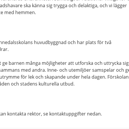
nadshavare ska känna sig trygga och delaktiga, och vi lägger
bete med hemmen.
i Annedalsskolans huvudbyggnad och har plats för två
rar.
t ge barnen många möjligheter att utforska och uttrycka sig
tillsammans med andra. Inne- och utemiljöer samspelar och g
h utrymme för lek och skapande under hela dagen. Förskolan
åden och stadens kulturella utbud.
kan kontakta rektor, se kontaktuppgifter nedan.