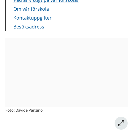
Om vår förskola
Kontaktuppgifter
Besöksadress
Bilder
från
Kanelgatan
38A
förskola
Foto: Davide Panzino