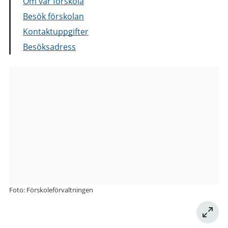
Om vår förskola
Besök förskolan
Kontaktuppgifter
Besöksadress
Bilder
från
Emelie
Lejmans
Väg
5
förskola
Foto: Förskoleförvaltningen