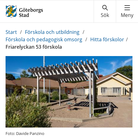
Du
Start
/
Förskola och utbildning
/
är
Förskola och pedagogisk omsorg
/
Hitta förskolor
/
här:
Friarelyckan 53 förskola
Foto: Davide Panzino