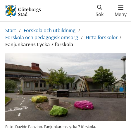
Du
Start
/
Förskola och utbildning
/
är
Förskola och pedagogisk omsorg
/
Hitta förskolor
/
här:
Fanjunkarens Lycka 7 förskola
Foto: Davide Panzino. Fanjunkarens lycka 7 förskola.