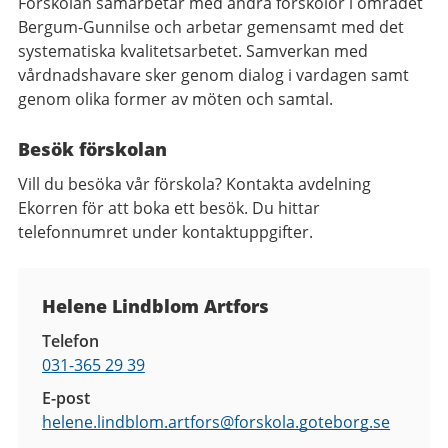
Förskolan samarbetar med andra förskolor i området
Bergum-Gunnilse och arbetar gemensamt med det
systematiska kvalitetsarbetet. Samverkan med
vårdnadshavare sker genom dialog i vardagen samt
genom olika former av möten och samtal.
Besök förskolan
Vill du besöka vår förskola? Kontakta avdelning
Ekorren för att boka ett besök. Du hittar
telefonnumret under kontaktuppgifter.
Kontaktuppgifter
Helene Lindblom Artfors
Telefon
031-365 29 39
E-post
helene.lindblom.artfors@
forskola.goteborg.se