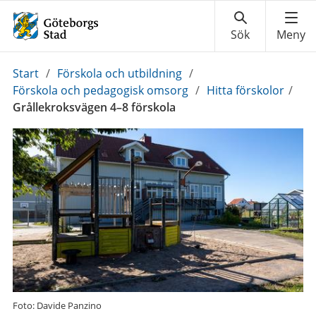
Du
Start
/
Förskola och utbildning
/
är
Förskola och pedagogisk omsorg
/
Hitta förskolor
/
här:
Grållekroksvägen 4–8 förskola
Foto: Davide Panzino