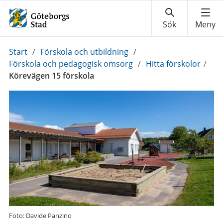
Du
Start
/
Förskola och utbildning
/
är
Förskola och pedagogisk omsorg
/
Hitta förskolor
/
här:
Körevägen 15 förskola
Foto: Davide Panzino