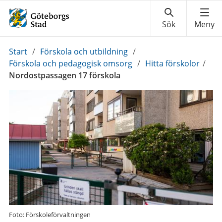
Du
Start
/
Förskola och utbildning
/
är
Förskola och pedagogisk omsorg
/
Hitta förskolor
/
här:
Nordostpassagen 17 förskola
Foto: Förskoleförvaltningen