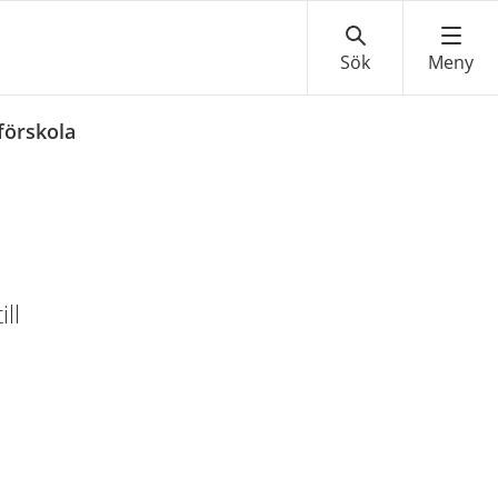
förskola
ll