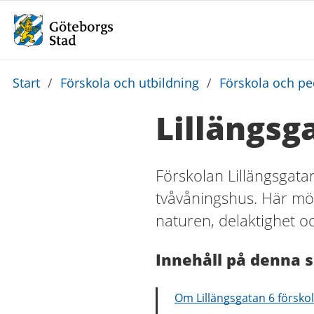
Du
Start
/
Förskola och utbildning
/
Förskola och p
är
Lillängsg
här:
Förskolan Lillängsgatan
tvåvåningshus. Här möt
naturen, delaktighet oc
Innehåll på denna s
Om Lillängsgatan 6 försko