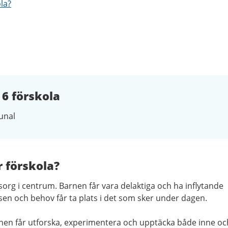
ola?
6 förskola
nal
r förskola?
org i centrum. Barnen får vara delaktiga och ha inflytande
ssen och behov får ta plats i det som sker under dagen.
rnen får utforska, experimentera och upptäcka både inne oc