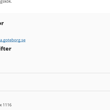
gskök.
or
la.goteborg.se
fter
ox 1116