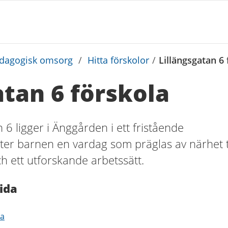
edagogisk omsorg
/
Hitta förskolor
/
Lillängsgatan 6 
atan 6 förskola
 6 ligger i Änggården i ett fristående
er barnen en vardag som präglas av närhet ti
h ett utforskande arbetssätt.
ida
la