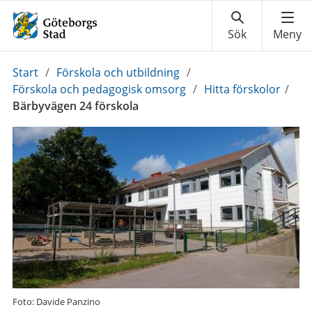
Du
Start
/
Förskola och utbildning
/
är
Förskola och pedagogisk omsorg
/
Hitta förskolor
/
här:
Bärbyvägen 24 förskola
Foto: Davide Panzino