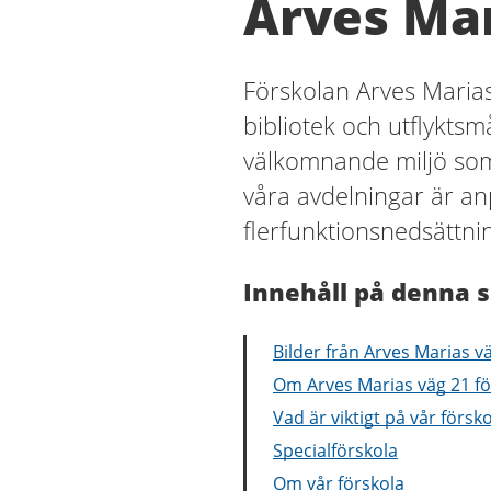
Arves Mar
Förskolan Arves Marias 
bibliotek och utflyktsm
välkomnande miljö som i
våra avdelningar är a
flerfunktionsnedsättni
Innehåll på denna s
Bilder från Arves Marias v
Om Arves Marias väg 21 fö
Vad är viktigt på vår försk
Specialförskola
Om vår förskola