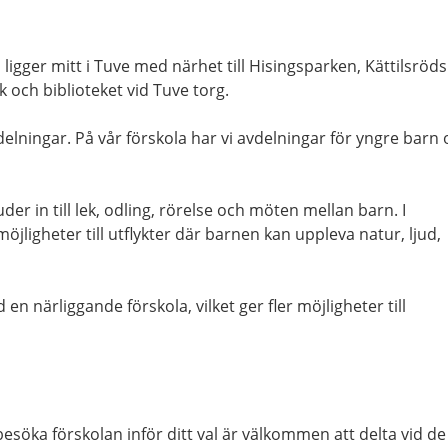
ligger mitt i Tuve med närhet till Hisingsparken, Kättilsröds
 och biblioteket vid Tuve torg.
delningar. På vår förskola har vi avdelningar för yngre barn
er in till lek, odling, rörelse och möten mellan barn. I
jligheter till utflykter där barnen kan uppleva natur, ljud,
n närliggande förskola, vilket ger fler möjligheter till
esöka förskolan inför ditt val är välkommen att delta vid de