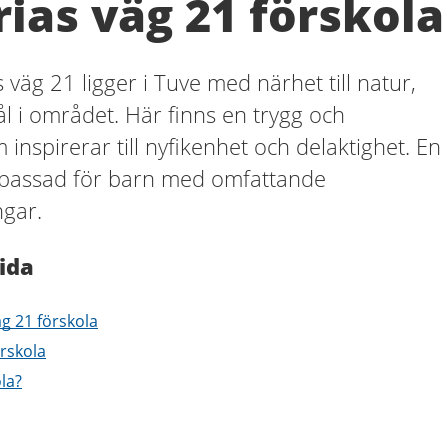
ias väg 21 förskola
väg 21 ligger i Tuve med närhet till natur,
ål i området. Här finns en trygg och
nspirerar till nyfikenhet och delaktighet. En
npassad för barn med omfattande
ngar.
ida
äg 21 förskola
rskola
ola?