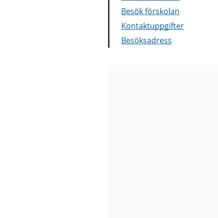
Besök förskolan
Kontaktuppgifter
Besöksadress
Bilder
från
Arves
Marias
väg
21
förskola