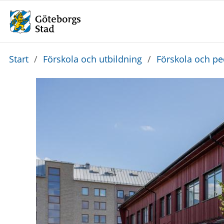
Du
Start
/
Förskola och utbildning
/
Förskola och p
är
här: