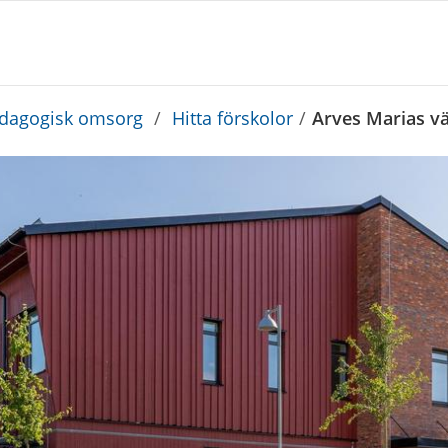
edagogisk omsorg
/
Hitta förskolor
/
Arves Marias vä