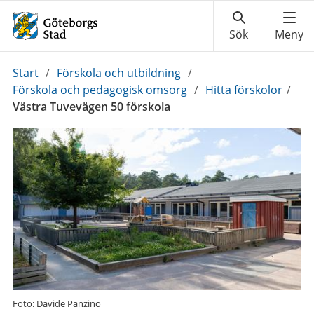
Du
Start
/
Förskola och utbildning
/
är
Förskola och pedagogisk omsorg
/
Hitta förskolor
/
här:
Västra Tuvevägen 50 förskola
Foto: Davide Panzino