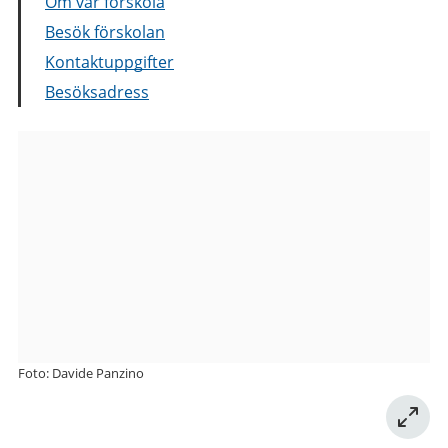
Om vår förskola
Besök förskolan
Kontaktuppgifter
Besöksadress
Bilder
från
Västra
Tuvevägen
50
förskola
Foto: Davide Panzino