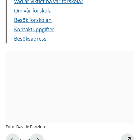
Vad är viktigt på vår förskola?
Om vår förskola
Besök förskolan
Kontaktuppgifter
Besöksadress
Bilder
från
Rudedammsgatan
6B
förskola
Foto: Davide Panzino