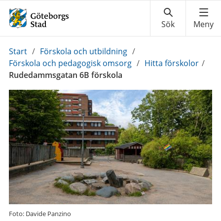
Du
Start
/
Förskola och utbildning
/
är
Förskola och pedagogisk omsorg
/
Hitta förskolor
/
här:
Rudedammsgatan 6B förskola
Foto: Davide Panzino