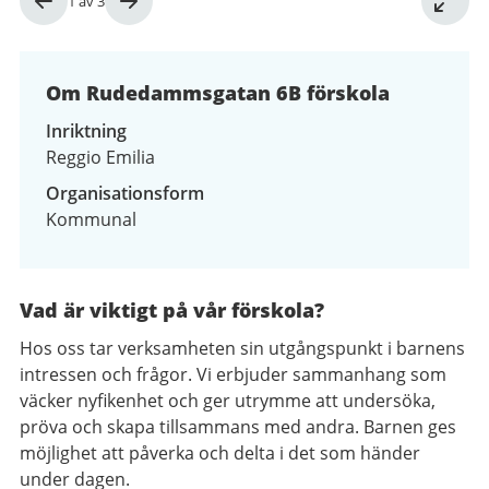
Bild
1
av
3
1
av
3
Om Rudedammsgatan 6B förskola
Inriktning
Reggio Emilia
Organisationsform
Kommunal
Vad är viktigt på vår förskola?
Hos oss tar verksamheten sin utgångspunkt i barnens
intressen och frågor. Vi erbjuder sammanhang som
väcker nyfikenhet och ger utrymme att undersöka,
pröva och skapa tillsammans med andra. Barnen ges
möjlighet att påverka och delta i det som händer
under dagen.