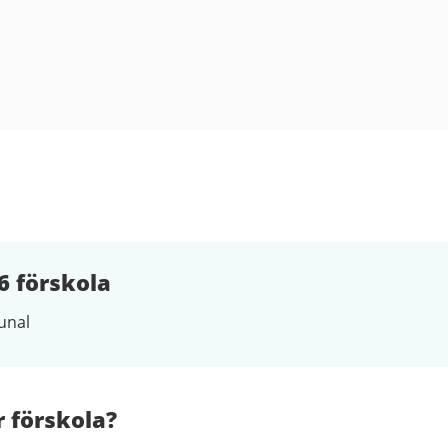
6 förskola
nal
r förskola?