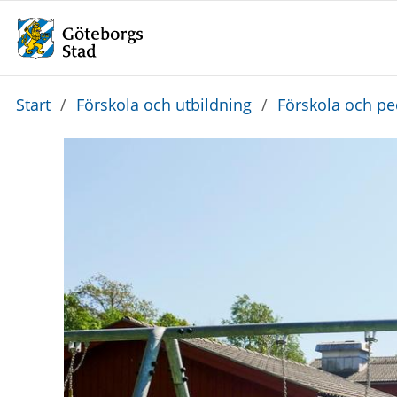
Du
Start
/
Förskola och utbildning
/
Förskola och p
är
här: