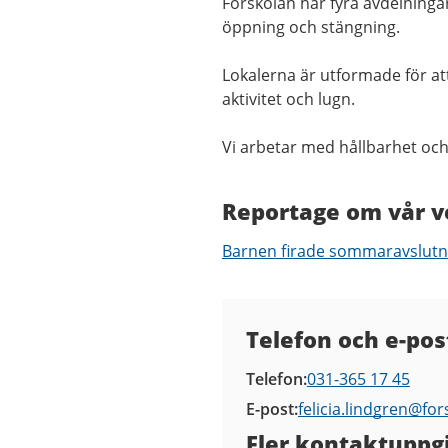
Förskolan har fyra avdelninga
öppning och stängning.
Lokalerna är utformade för att
aktivitet och lugn.
Vi arbetar med hållbarhet och
Reportage om vår 
Barnen firade sommaravslutni
Kontaktuppgifter
Telefon och e-pos
Telefon
031-365 17 45
E-post
felicia.lindgren@
for
Fler kontaktuppgi