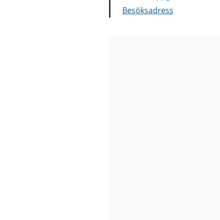
Besöksadress
Bilder
från
Salviagatan
56
förskola