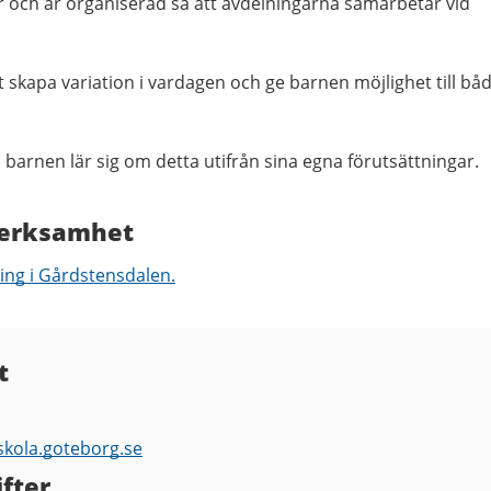
r och är organiserad så att avdelningarna samarbetar vid
 skapa variation i vardagen och ge barnen möjlighet till bå
 barnen lär sig om detta utifrån sina egna förutsättningar.
verksamhet
ng i Gårdstensdalen.
t
skola.goteborg.se
fter