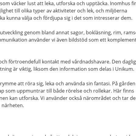
 som väcker lust att leka, utforska och upptäcka. Inomhus fi
het till olika typer av aktiviteter och lek, och miljöerna
ska kunna välja och fördjupa sig i det som intresserar dem.
utveckling genom bland annat sagor, bokläsning, rim, rams
ommunikation använder vi även bildstöd som ett komplement
ra och förtroendefull kontakt med vårdnadshavare. Den dagli
ning är viktig, liksom den information som delas i Unikum.
ymme att röra sig, leka och använda sin fantasi. På gården
ap som uppmuntrar till både rörelse och rollekar. Här finns
en kan utforska. Vi använder också närområdet och tar de
 närheten.