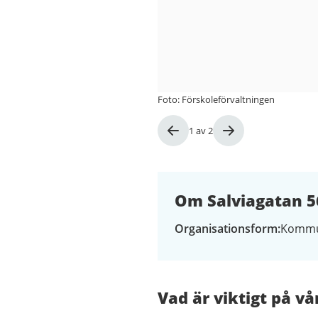
Foto: Förskoleförvaltningen
Bild
1
av
2
1
av
2
Om Salviagatan 5
Organisationsform
Kommu
Vad är viktigt på vå