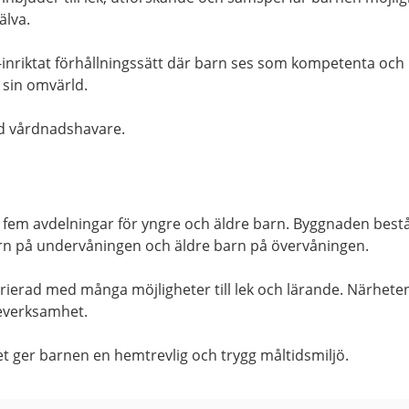
älva.
a-inriktat förhållningssätt där barn ses som kompetenta och
å sin omvärld.
d vårdnadshavare.
ör fem avdelningar för yngre och äldre barn. Byggnaden best
rn på undervåningen och äldre barn på övervåningen.
ierad med många möjligheter till lek och lärande. Närheten 
uteverksamhet.
et ger barnen en hemtrevlig och trygg måltidsmiljö.