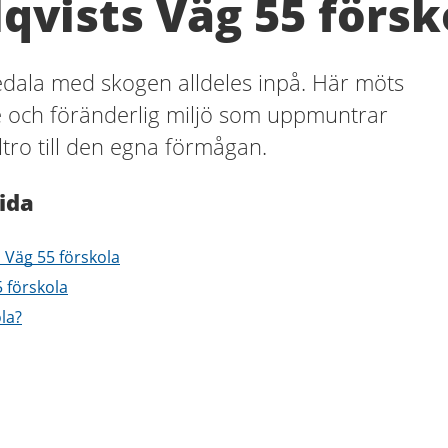
qvists Väg 55 försk
tedala med skogen alldeles inpå. Här möts
e och föränderlig miljö som uppmuntrar
ltro till den egna förmågan.
ida
s Väg 55 förskola
 förskola
ola?