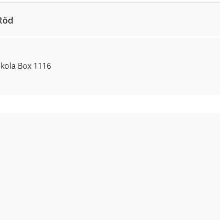
Röd
skola Box 1116