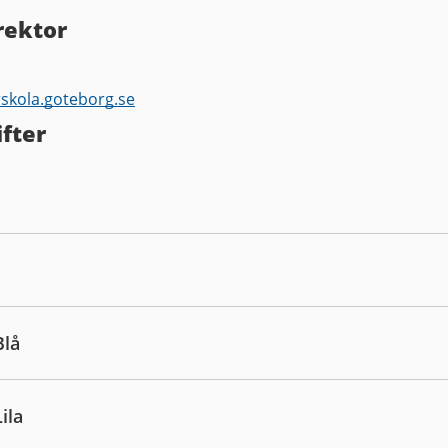
rektor
rskola.goteborg.se
fter
Blå
ila