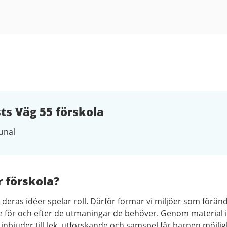
ts Väg 55 förskola
nal
r förskola?
tt deras idéer spelar roll. Därför formar vi miljöer som förän
se för och efter de utmaningar de behöver. Genom material i
inbjuder till lek, utforskande och samspel får barnen möjli