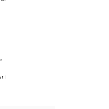
år
till