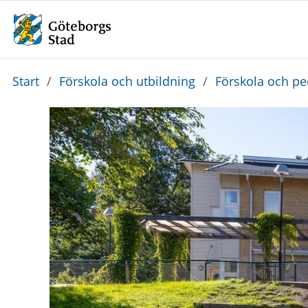
Du
Start
/
Förskola och utbildning
/
Förskola och p
är
här: