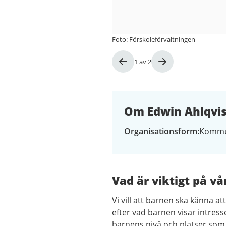
Foto: Förskoleförvaltningen
Bild
1
av
2
1
av
2
Om Edwin Ahlqvis
Organisationsform
Kommu
Vad är viktigt på vå
Vi vill att barnen ska känna a
efter vad barnen visar intres
barnens nivå och platser som 