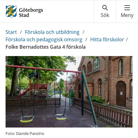
Du
Start
/
Förskola och utbildning
/
är
Förskola och pedagogisk omsorg
/
Hitta förskolor
/
här:
Folke Bernadottes Gata 4 förskola
Foto: Davide Panzino