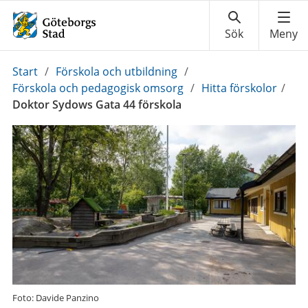
Du
Start
/
Förskola och utbildning
/
är
Förskola och pedagogisk omsorg
/
Hitta förskolor
/
här:
Doktor Sydows Gata 44 förskola
Foto: Davide Panzino